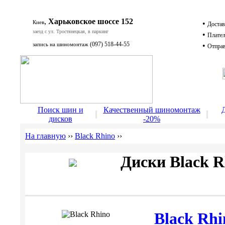
,
Харьковское шоссе 152
Киев
•
Достав
заезд с ул. Тростянецкая, в паркинг
•
Плате
(097) 518-44-55
запись на шиномонтаж
•
Отправ
Д
Поиск шин и
Качественный шиномонтаж
Д
дисков
-20%
На главную
››
Black Rhino
››
Диски Black R
Black Rh