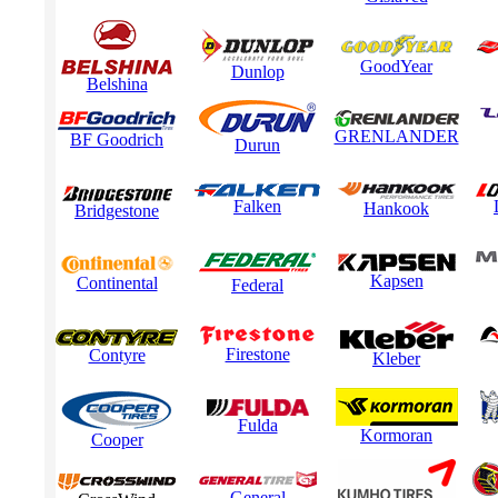
GoodYear
Dunlop
Belshina
GRENLANDER
BF Goodrich
Durun
Falken
Hankook
Bridgestone
Kapsen
Continental
Federal
Firestone
Contyre
Kleber
Fulda
Kormoran
Cooper
General