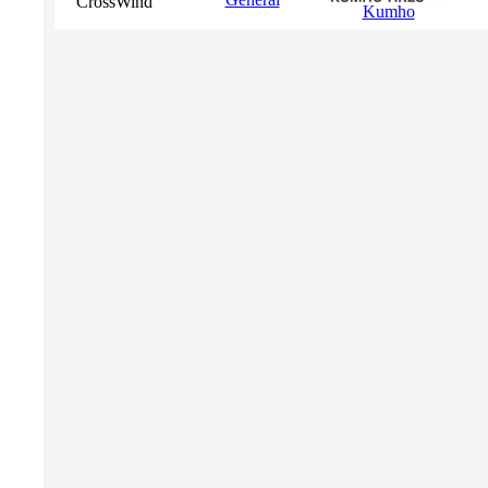
CrossWind
Kumho