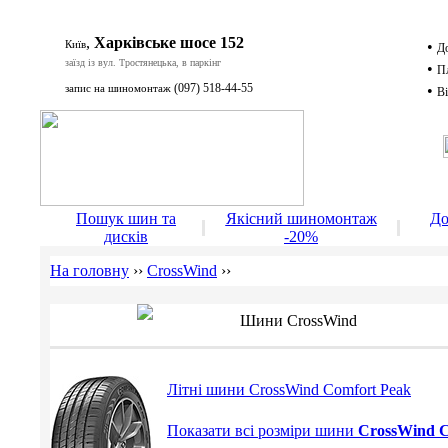
,
Харківське шосе 152
Київ
•
Д
заїзд із вул. Тростянецька, в паркінг
•
П
(097) 518-44-55
запис на шиномонтаж
•
Ві
Д
Пошук шин та
Якісний шиномонтаж
До
дисків
-20%
На головну
››
CrossWind
››
Шини CrossWind
Літні шини CrossWind Comfort Peak
Показати всі розміри шини
CrossWind C